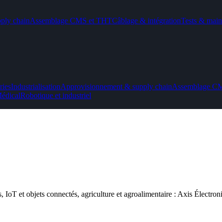
ply chain
Assemblage CMS et THT
Câblage & intégration
Tests & main
ries
Industrialisation
Approvisionnement & supply chain
Assemblage C
édical
Robotique et industriel
s, IoT et objets connectés, agriculture et agroalimentaire : Axis Électro