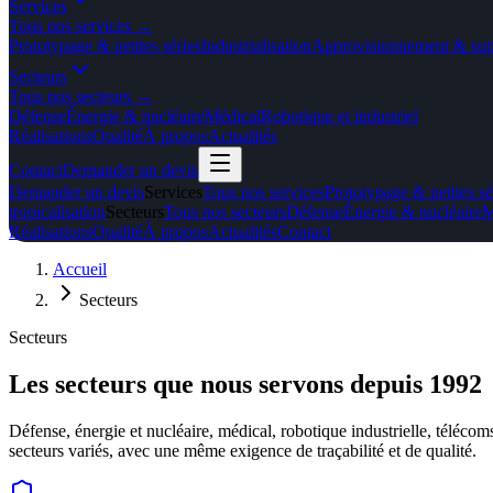
Services
Tous nos
services
→
Prototypage & petites séries
Industrialisation
Approvisionnement & sup
Secteurs
Tous nos
secteurs
→
Défense
Énergie & nucléaire
Médical
Robotique et industriel
Réalisations
Qualité
À propos
Actualités
Contact
Demander un devis
Demander un devis
Services
Tous nos services
Prototypage & petites sé
tropicalisation
Secteurs
Tous nos secteurs
Défense
Énergie & nucléaire
M
Réalisations
Qualité
À propos
Actualités
Contact
Accueil
Secteurs
Secteurs
Les secteurs que nous servons depuis 1992
Défense, énergie et nucléaire, médical, robotique industrielle, télécom
secteurs variés, avec une même exigence de traçabilité et de qualité.