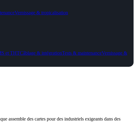
tenance
Vernissage & tropicalisation
MS et THT
Câblage & intégration
Tests & maintenance
Vernissage &
nique assemble des cartes pour des industriels exigeants dans des