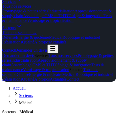
Services
Tous nos
services
→
Prototypage & petites séries
Industrialisation
Approvisionnement &
supply chain
Assemblage CMS et THT
Câblage & intégration
Tests
& maintenance
Vernissage & tropicalisation
Secteurs
Tous nos
secteurs
→
Défense
Énergie & nucléaire
Médical
Robotique et industriel
Réalisations
Qualité
À propos
Actualités
Contact
Demander un devis
Demander un devis
Services
Tous nos services
Prototypage & petites
séries
Industrialisation
Approvisionnement & supply
chain
Assemblage CMS et THT
Câblage & intégration
Tests &
maintenance
Vernissage & tropicalisation
Secteurs
Tous nos
secteurs
Défense
Énergie & nucléaire
Médical
Robotique et industriel
Réalisations
Qualité
À propos
Actualités
Contact
Accueil
Secteurs
Médical
Secteurs · Médical