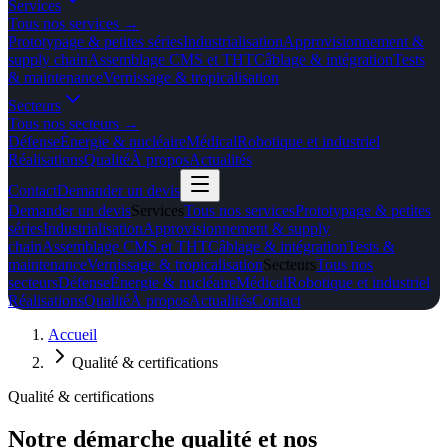
Services
Tous nos
services
→
Prototypage & petites séries
Industrialisation
Approvisionnement &
supply chain
Assemblage CMS et THT
Câblage & intégration
Tests
& maintenance
Vernissage & tropicalisation
Secteurs
Tous nos
secteurs
→
Défense
Énergie & nucléaire
Médical
Robotique et industriel
Réalisations
Qualité
À propos
Actualités
Contact
Demander un devis
Demander un devis
Services
Tous nos services
Prototypage & petites
séries
Industrialisation
Approvisionnement & supply
chain
Assemblage CMS et THT
Câblage & intégration
Tests &
maintenance
Vernissage & tropicalisation
Secteurs
Tous nos
secteurs
Défense
Énergie & nucléaire
Médical
Robotique et industriel
Réalisations
Qualité
À propos
Actualités
Contact
Accueil
Qualité & certifications
Qualité & certifications
Notre démarche qualité et nos