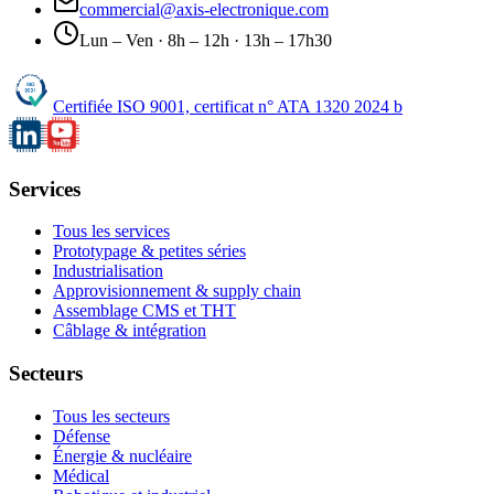
commercial@axis-electronique.com
Lun – Ven · 8h – 12h · 13h – 17h30
Certifiée ISO 9001,
certificat n° ATA 1320 2024 b
Services
Tous les services
Prototypage & petites séries
Industrialisation
Approvisionnement & supply chain
Assemblage CMS et THT
Câblage & intégration
Secteurs
Tous les secteurs
Défense
Énergie & nucléaire
Médical